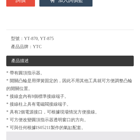
詢價
加入詢價籃
型號：
YT-870, YT-875
產品品牌：
YTC
產品描述
* 帶有圓頂指示器。
* 開關凸輪是用彈簧固定的，因此不用其他工具就可方便調整凸輪
的開關位置。
* 接線盒內有8個標準接線端子。
* 接線柱上具有電磁閥接線端子。
* 具有2個電源接口，可根據現場情況方便接線。
* 可方便改變圓頂指示器透明窗口的方向。
* 可與任何根據IS05211製作的氣缸配套。