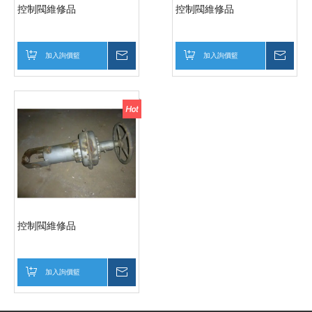
控制閥維修品
控制閥維修品
加入詢價籃
詢價
加入詢價籃
詢價
控制閥維修品
加入詢價籃
詢價