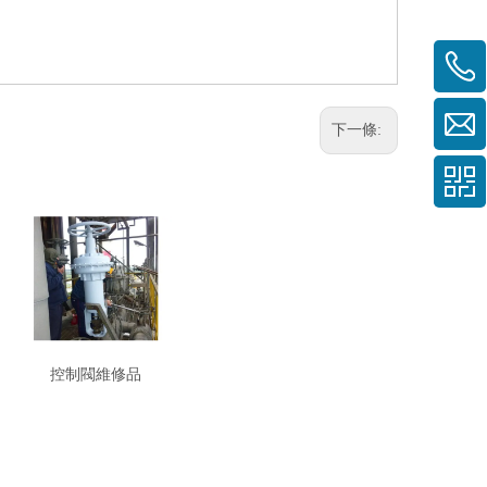
下一條:
控制閥維修品