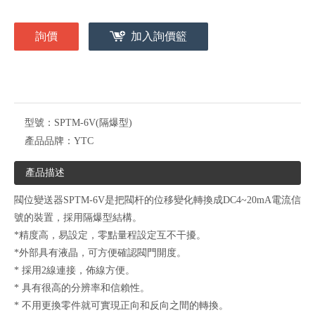
詢價
加入詢價籃
型號：
SPTM-6V(隔爆型)
產品品牌：
YTC
產品描述
閥位變送器SPTM-6V是把閥杆的位移變化轉換成DC4~20mA電流信
號的裝置，採用隔爆型結構。
*精度高，易設定，零點量程設定互不干擾。
*外部具有液晶，可方便確認閥門開度。
* 採用2線連接，佈線方便。
* 具有很高的分辨率和信賴性。
* 不用更換零件就可實現正向和反向之間的轉換。