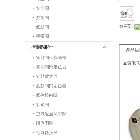
安全閥
控制閥
分享到:
氣動閥
呼吸閥
控制閥附件
產品描
智能閥位變送器
品質優良
智能閥門定位器
氣動放大器
氣動閥門定位器
氣控換向閥
氣鎖閥
空氣過濾減壓閥
限位開關
電氣轉換器