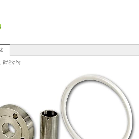
述
, 歡迎洽詢!