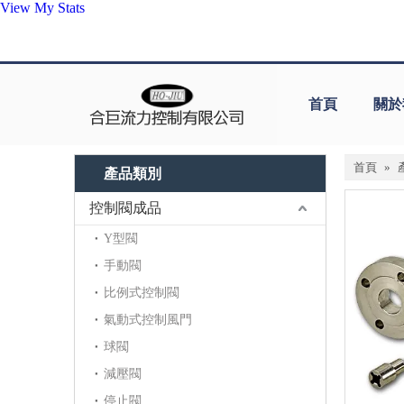
View My Stats
首頁
關於
首頁
»
產品類別
控制閥成品
Y型閥
手動閥
比例式控制閥
氣動式控制風門
球閥
減壓閥
停止閥