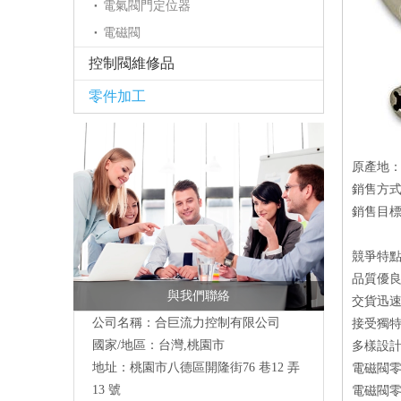
電氣閥門定位器
電磁閥
控制閥維修品
零件加工
原產地
銷售方
銷售目
競爭特
品質優
與我們聯絡
交貨迅
公司名稱：合巨流力控制有限公司
接受獨特
國家/地區：台灣,桃園市
多樣設
地址：桃園市八德區開隆街76 巷12 弄
電磁閥零
13 號
電磁閥零