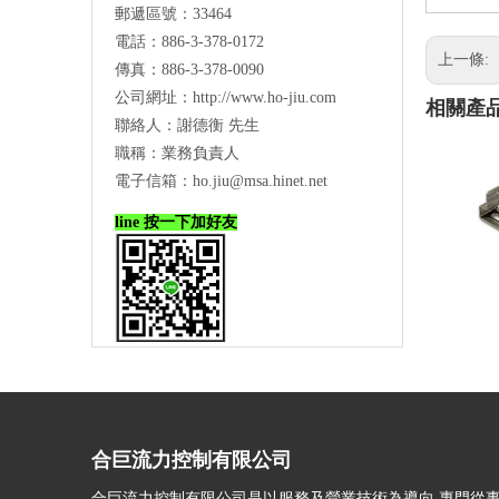
郵遞區號：33464
電話：886-3-378-0172
上一條:
傳真：886-3-378-0090
公司網址：
http://www.ho-jiu.com
相關產
聯絡人：謝德衡 先生
職稱：業務負責人
電子信箱：
ho.jiu@msa.hinet.net
line 按一下加好友
合巨流力控制有限公司
合巨流力控制有限公司是以服務及營業技術為導向,專門從