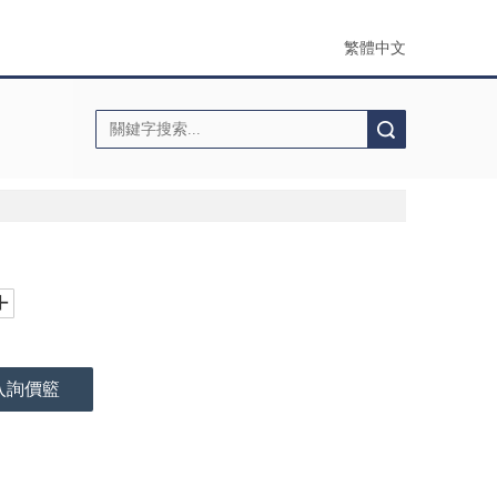
繁體中文
搜索
入詢價籃