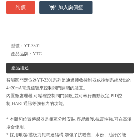
詢價
加入詢價籃
型號：
YT-3301
產品品牌：
YTC
產品描述
智能閥門定位器YT-3301系列是通過接收控制器或控制系統發出的
4~20mA電流信號來控制閥門開關的裝置。
內置微處理器,可精確控制閥門開度,並可執行自動設定,PID控
制,HART通訊等強有力的功能。
* 本體和位置傳感器是相互分離安裝,容易維護,抗震性強,可在高溫
場合使用。
* 採用噴嘴/擋板力矩馬達結構,加強了抗粉塵、水份、油汙的能