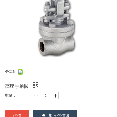
分享到:
高壓手動閥
數量：
詢價
加入詢價籃