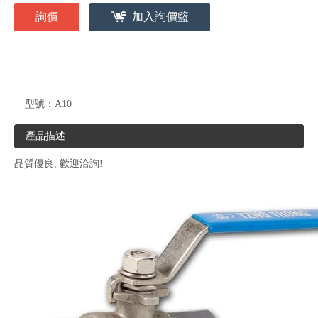
詢價
加入詢價籃
型號：
A10
產品描述
品質優良, 歡迎洽詢!